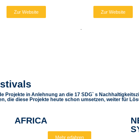
Zur Website
Zur Website
Informationen zum Wettbewerb
All information about the com
stivals
de Projekte in Anlehnung an die 17 SDG` s Nachhaltigkeitsz
, die diese Projekte heute schon umsetzen, weiter für Lö
AFRICA
N
S
Mehr erfahren