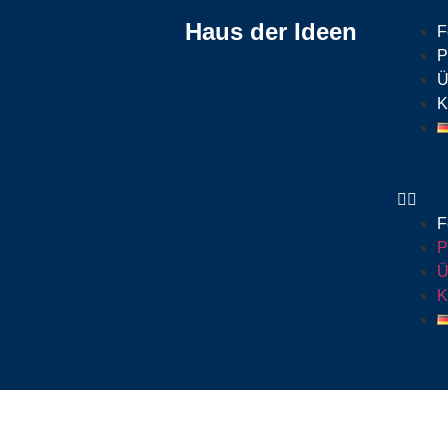
Haus der Ideen
F
P
Ü
K
F
P
Ü
K